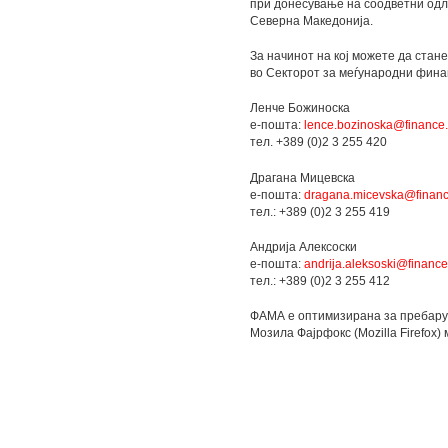
при донесување на соодветни одлу
Северна Македонија.
За начинот на кој можете да ста
во Секторот за меѓународни финан
Ленче Божиноска
е-пошта:
lence.bozinoska@finance
тел. +389 (0)2 3 255 420
Драгана Мицевска
е-пошта:
dragana.micevska@financ
тел.: +389 (0)2 3 255 419
Андрија Алексоски
е-пошта:
andrija.aleksoski@financ
тел.: +389 (0)2 3 255 412
ФАМА е оптимизирана за пребарува
Мозила Фајрфокс (Mozilla Firefox)