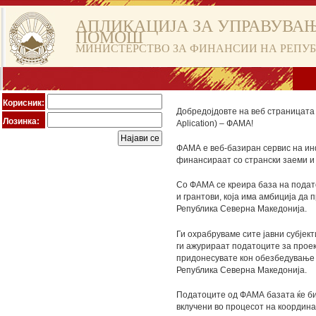
АПЛИКАЦИЈА ЗА УПРАВУВАЊ
ПОМОШ
МИНИСТЕРСТВО ЗА ФИНАНСИИ НА РЕПУ
Корисник:
Добредојдовте на веб страницата 
Лозинка:
Aplication) – ФАМА!
ФАМА е веб-базиран сервис на ин
финансираат со странски заеми и 
Со ФАМА се креира база на подато
и грантови, која има амбиција да
Република Северна Македонија.
Ги охрабруваме сите јавни субјек
ги ажурираат податоците за проек
придонесувате кон обезбедување к
Република Северна Македонија.
Податоците од ФАМА базата ќе би
вклучени во процесот на координа